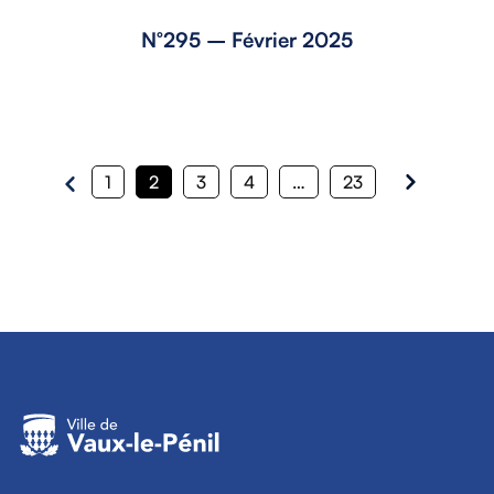
N°295 – Février 2025
1
2
3
4
…
23